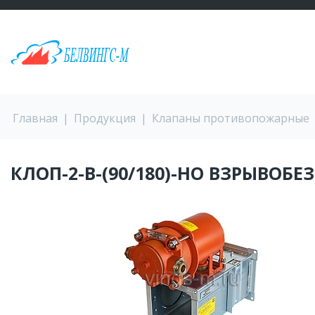
Перейти к основному содержанию
ВЫ ЗДЕСЬ
Главная
|
Продукция
|
Клапаны противопожарные
КЛОП-2-В-(90/180)-НО ВЗРЫВОБ